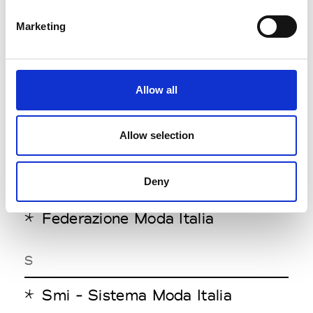
Fédération Française des
Marketing
Industries Diverses de
l'Habillement & Union Française
des Industries mode et
Allow all
habillement
Federation Française du Prêt à
Allow selection
Porter Féminin
Fédération Nationale des Maitres
Deny
Tailleurs de France
Federazione Moda Italia
S
Smi - Sistema Moda Italia