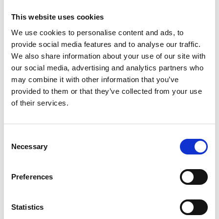
textile
This website uses cookies
Fédération de la Haute Couture
We use cookies to personalise content and ads, to
et de la Mode
provide social media features and to analyse our traffic.
We also share information about your use of our site with
Fédération de la Maroquinerie
our social media, advertising and analytics partners who
Fédération Française de la
may combine it with other information that you’ve
Chaussure
provided to them or that they’ve collected from your use
of their services.
Fédération Française de la
Ganterie
Consent
Fédération Française des
Necessary
Selection
Agences de Mannequins
C
F
Fédération Française des
Preferences
S
Dentelles et Broderies
Fédération Française des
Statistics
Industries de la Maille