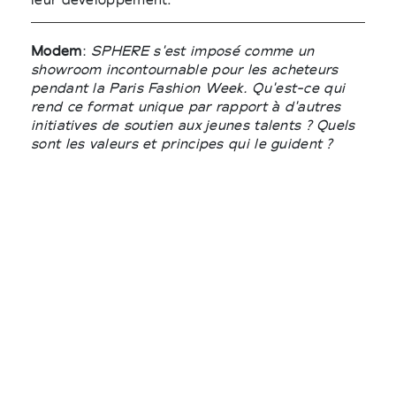
Modem
:
SPHERE s'est imposé comme un
showroom incontournable pour les acheteurs
pendant la Paris Fashion Week. Qu'est-ce qui
rend ce format unique par rapport à d'autres
initiatives de soutien aux jeunes talents ? Quels
sont les valeurs et principes qui le guident ?
Serge Carreira
: SPHERE est une plateforme qui
permet aux marques émergentes de présenter
leurs collections aux acheteurs mais aussi aux
professionnels du secteur. L'objectif est de leur
permettre de consolider et d'augmenter leurs
ventes tout en étant au contact de l'écosystème
de la mode.
Nous ne sommes pas concurrents des autres
showrooms ou salons dans la mesure où ce sont
les marques qui assurent leur
commercialisation. Elles ont bien souvent un